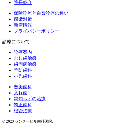
院長紹介
保険診療と自費診療の違い
感染対策
新着情報
プライバシーポリシー
診療について
診療案内
むし歯治療
歯周病治療
予防歯科
小児歯科
審美歯科
入れ歯
親知らずの治療
矯正歯科
根管治療
© 2023 センタービル歯科医院.