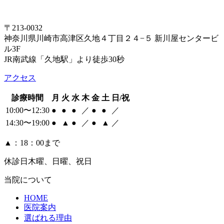
〒213-0032
神奈川県川崎市高津区久地４丁目２４−５ 新川屋センタービ
ル3F
JR南武線「久地駅」より徒歩30秒
アクセス
診療時間
月
火
水
木
金
土
日/祝
10:00〜12:30
●
●
●
／
●
●
／
14:30〜19:00
●
▲
●
／
●
▲
／
▲：18：00まで
休診日
木曜、日曜、祝日
当院について
HOME
医院案内
選ばれる理由