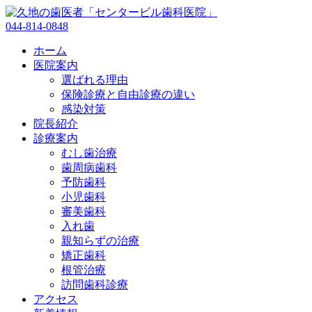
044-814-0848
ホーム
医院案内
選ばれる理由
保険診療と自由診療の違い
感染対策
院長紹介
診療案内
むし歯治療
歯周病歯科
予防歯科
小児歯科
審美歯科
入れ歯
親知らずの治療
矯正歯科
根管治療
訪問歯科診療
アクセス